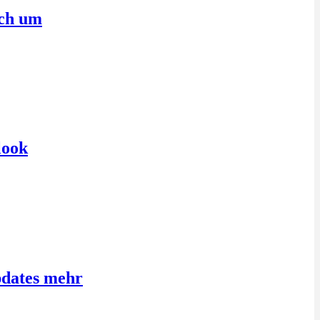
sch um
look
pdates mehr