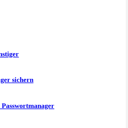
nstiger
ger sichern
is Passwortmanager