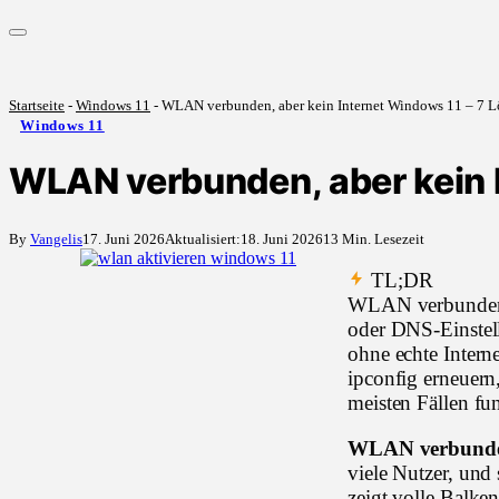
Startseite
-
Windows 11
-
WLAN verbunden, aber kein Internet Windows 11 – 7 Lö
Windows 11
WLAN verbunden, aber kein I
By
Vangelis
17. Juni 2026
Aktualisiert:
18. Juni 2026
13 Min. Lesezeit
TL;DR
WLAN verbunden, a
oder DNS-Einstell
ohne echte Intern
ipconfig erneuern
meisten Fällen fun
WLAN verbunden
viele Nutzer, und
zeigt volle Balke