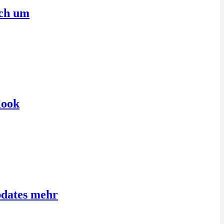
sch um
look
pdates mehr