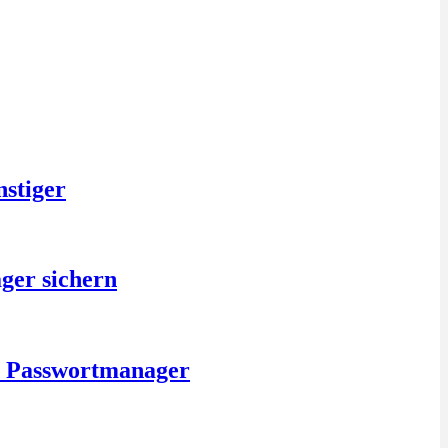
nstiger
ger sichern
is Passwortmanager