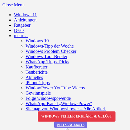
Close Menu
Windows 11
Anleitungen
Ratgeber
Deals
mehr…
Windows 10
Windows-Tipp der Woche
Windows Problem-Checker
Windows Tool-Berater
WhatsApp Tipps Tricks
Kaufberater
Testberichte
Aktuelles
iPhone Tipps
WindowPower YouTube Videos
Gewinnspiele
Folge windowspower.de
WhatsApp-Kanal „WindowsPower“
Sitemap von WindowsPower – Alle Artikel
WINDOWS-FEHLER ERKLÄRT & GELÖST
BLITZANGEBOTE