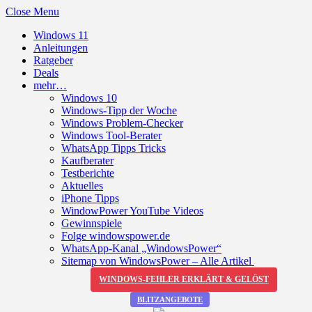
Close Menu
Windows 11
Anleitungen
Ratgeber
Deals
mehr…
Windows 10
Windows-Tipp der Woche
Windows Problem-Checker
Windows Tool-Berater
WhatsApp Tipps Tricks
Kaufberater
Testberichte
Aktuelles
iPhone Tipps
WindowPower YouTube Videos
Gewinnspiele
Folge windowspower.de
WhatsApp-Kanal „WindowsPower“
Sitemap von WindowsPower – Alle Artikel
WINDOWS-FEHLER ERKLÄRT & GELÖST
BLITZANGEBOTE