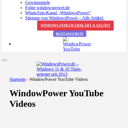
Gewinnspiele
Folge windowspower.de
WhatsApp-Kanal „WindowsPower“
Sitemap von WindowsPower – Alle Artikel
WINDOWS-FEHLER ERKLÄRT & GELÖST
BLITZANGEBOTE
Startseite
-
WindowPower YouTube Videos
WindowPower YouTube
Videos
YouTube Video
VVVQSmM1NTV2TjlVQXFZcmo1bmtvSkJRLjdZ