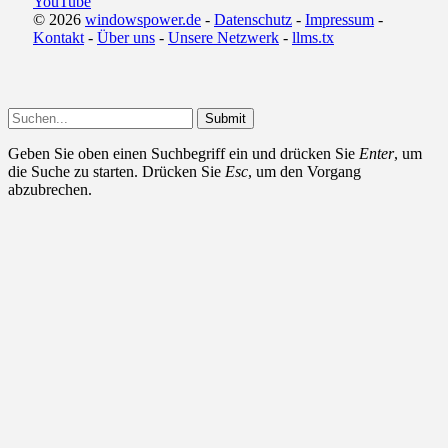
YouTube
© 2026
windowspower.de
-
Datenschutz
-
Impressum
-
Kontakt
-
Über uns
-
Unsere Netzwerk
-
llms.tx
Submit
Geben Sie oben einen Suchbegriff ein und drücken Sie
Enter
, um
die Suche zu starten. Drücken Sie
Esc
, um den Vorgang
abzubrechen.