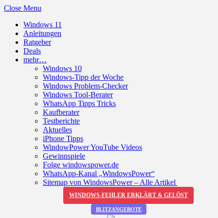
Close Menu
Windows 11
Anleitungen
Ratgeber
Deals
mehr…
Windows 10
Windows-Tipp der Woche
Windows Problem-Checker
Windows Tool-Berater
WhatsApp Tipps Tricks
Kaufberater
Testberichte
Aktuelles
iPhone Tipps
WindowPower YouTube Videos
Gewinnspiele
Folge windowspower.de
WhatsApp-Kanal „WindowsPower“
Sitemap von WindowsPower – Alle Artikel
WINDOWS-FEHLER ERKLÄRT & GELÖST
BLITZANGEBOTE