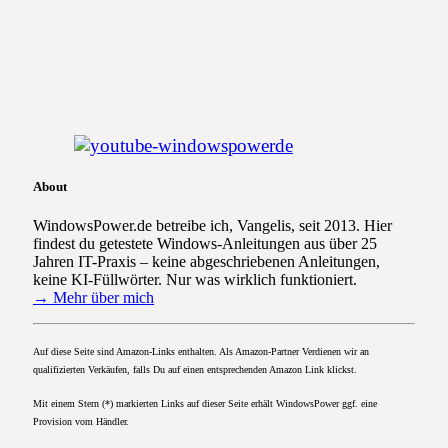
WindowsPower Kanal Abonieren
About
WindowsPower.de betreibe ich, Vangelis, seit 2013. Hier
findest du getestete Windows-Anleitungen aus über 25
Jahren IT-Praxis – keine abgeschriebenen Anleitungen,
keine KI-Füllwörter. Nur was wirklich funktioniert.
→ Mehr über mich
Auf diese Seite sind Amazon-Links enthalten. Als Amazon-Partner Verdienen wir an
qualifizierten Verkäufen, falls Du auf einen entsprechenden Amazon Link klickst.
Mit einem Stern (*) markierten Links auf dieser Seite erhält WindowsPower ggf. eine
Provision vom Händler.