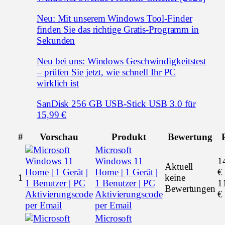
Neu: Mit unserem Windows Tool-Finder
finden Sie das richtige Gratis-Programm in
Sekunden
Neu bei uns: Windows Geschwindigkeitstest
– prüfen Sie jetzt, wie schnell Ihr PC
wirklich ist
SanDisk 256 GB USB-Stick USB 3.0 für
15,99 €
#
Vorschau
Produkt
Bewertung
Microsoft
Windows 11
1
Aktuell
Home | 1 Gerät |
€
1
keine
1 Benutzer | PC
1
Bewertungen
Aktivierungscode
€
per Email
Microsoft