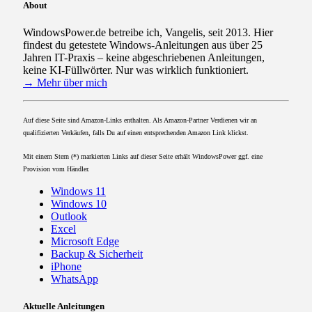
About
WindowsPower.de betreibe ich, Vangelis, seit 2013. Hier
findest du getestete Windows-Anleitungen aus über 25
Jahren IT-Praxis – keine abgeschriebenen Anleitungen,
keine KI-Füllwörter. Nur was wirklich funktioniert.
→ Mehr über mich
Auf diese Seite sind Amazon-Links enthalten. Als Amazon-Partner Verdienen wir an
qualifizierten Verkäufen, falls Du auf einen entsprechenden Amazon Link klickst.
Mit einem Stern (*) markierten Links auf dieser Seite erhält WindowsPower ggf. eine
Provision vom Händler.
Windows 11
Windows 10
Outlook
Excel
Microsoft Edge
Backup & Sicherheit
iPhone
WhatsApp
Aktuelle Anleitungen