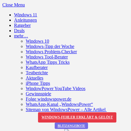
Close Menu
Windows 11
Anleitungen
Ratgeber
Deals
mehr…
Windows 10
Windows-Tipp der Woche
Windows Problem-Checker
Windows Tool-Berater
WhatsApp Tipps Tricks
Kaufberater
Testberichte
Aktuelles
iPhone Tipps
WindowPower YouTube Videos
Gewinnspiele
Folge windowspower.de
WhatsApp-Kanal „WindowsPower“
Sitemap von WindowsPower – Alle Artikel
WINDOWS-FEHLER ERKLÄRT & GELÖST
BLITZANGEBOTE