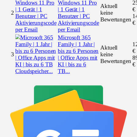
Windows 11 Pro
2
Aktuell
| 1 Gerät | 1
€
2
keine
Benutzer | PC
1
Bewertungen
Aktivierungscode
€
per Email
Microsoft 365
Family | 1 Jahr |
1
Aktuell
bis zu 6 Personen
€
3
keine
| Office Apps mit
8
Bewertungen
KI | bis zu 6
€
TB...