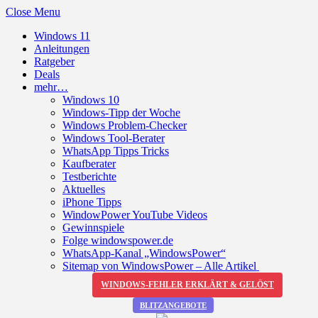
Close Menu
Windows 11
Anleitungen
Ratgeber
Deals
mehr…
Windows 10
Windows-Tipp der Woche
Windows Problem-Checker
Windows Tool-Berater
WhatsApp Tipps Tricks
Kaufberater
Testberichte
Aktuelles
iPhone Tipps
WindowPower YouTube Videos
Gewinnspiele
Folge windowspower.de
WhatsApp-Kanal „WindowsPower“
Sitemap von WindowsPower – Alle Artikel
WINDOWS-FEHLER ERKLÄRT & GELÖST
BLITZANGEBOTE