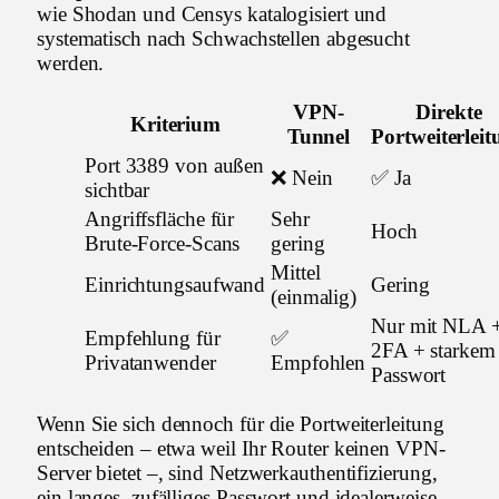
wie Shodan und Censys katalogisiert und
systematisch nach Schwachstellen abgesucht
werden.
VPN-
Direkte
Kriterium
Tunnel
Portweiterlei
Port 3389 von außen
❌ Nein
✅ Ja
sichtbar
Angriffsfläche für
Sehr
Hoch
Brute-Force-Scans
gering
Mittel
Einrichtungsaufwand
Gering
(einmalig)
Nur mit NLA 
Empfehlung für
✅
2FA + starkem
Privatanwender
Empfohlen
Passwort
Wenn Sie sich dennoch für die Portweiterleitung
entscheiden – etwa weil Ihr Router keinen VPN-
Server bietet –, sind Netzwerkauthentifizierung,
ein langes, zufälliges Passwort und idealerweise