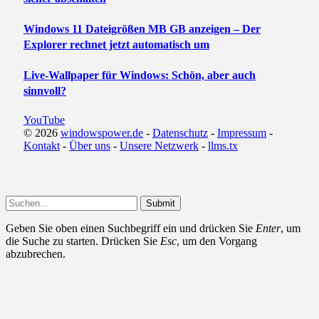
Windows 11 Dateigrößen MB GB anzeigen – Der
Explorer rechnet jetzt automatisch um
Live-Wallpaper für Windows: Schön, aber auch
sinnvoll?
YouTube
© 2026
windowspower.de
-
Datenschutz
-
Impressum
-
Kontakt
-
Über uns
-
Unsere Netzwerk
-
llms.tx
Submit
Geben Sie oben einen Suchbegriff ein und drücken Sie
Enter
, um
die Suche zu starten. Drücken Sie
Esc
, um den Vorgang
abzubrechen.