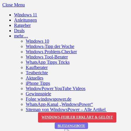
Close Menu
Windows 11
Anleitungen
Ratgeber
Deals
mehr…
Windows 10
Windows-Tipp der Woche
Windows Problem-Checker
Windows Tool-Berater
WhatsApp Tipps Tricks
Kaufberater
Testberichte
Aktuelles
iPhone Tipps
WindowPower YouTube Videos
Gewinnspiele
Folge windowspower.de
WhatsApp-Kanal „WindowsPower“
Sitemap von WindowsPower – Alle Artikel
WINDOWS-FEHLER ERKLÄRT & GELÖST
BLITZANGEBOTE