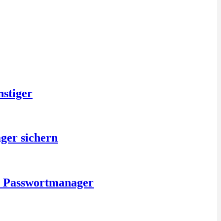
nstiger
ger sichern
is Passwortmanager