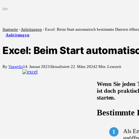
Startseite
-
Anleitungen
-
Excel: Beim Start automatisch bestimmte Dateien öffne
Anleitungen
Excel: Beim Start automatis
By
Vangelis
14. Januar 2023
Aktualisiert:
22. März 2024
2 Min. Lesezeit
Wenn Sie jeden T
ist doch praktis
starten.
Bestimmte D
Als Er
geöffn