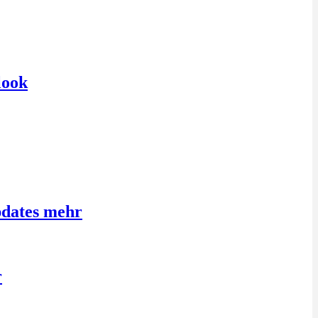
look
pdates mehr
r