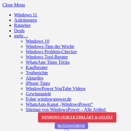
Close Menu
Windows 11
Anleitungen
Ratgeber
Deals
mehr…
Windows 10
Windows-Tipp der Woche
Windows Problem-Checker
Windows Tool-Berater
WhatsApp Tipps Tricks
Kaufberater
Testberichte
Aktuelles
iPhone Tipps
WindowPower YouTube Videos
Gewinnspiele
Folge windowspower.de
WhatsApp-Kanal „WindowsPower“
Sitemap von WindowsPower – Alle Artikel
WINDOWS-FEHLER ERKLÄRT & GELÖST
BLITZANGEBOTE