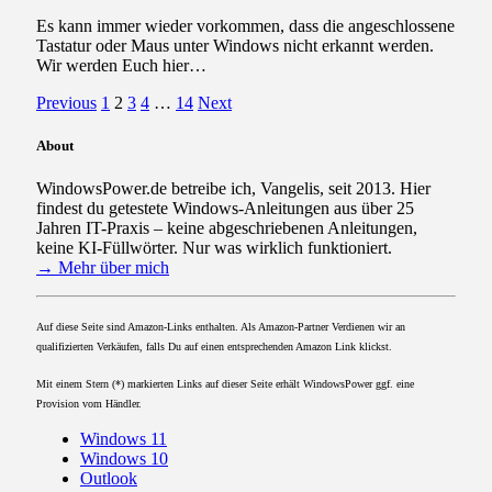
Es kann immer wieder vorkommen, dass die angeschlossene
Tastatur oder Maus unter Windows nicht erkannt werden.
Wir werden Euch hier…
Previous
1
2
3
4
…
14
Next
About
WindowsPower.de betreibe ich, Vangelis, seit 2013. Hier
findest du getestete Windows-Anleitungen aus über 25
Jahren IT-Praxis – keine abgeschriebenen Anleitungen,
keine KI-Füllwörter. Nur was wirklich funktioniert.
→ Mehr über mich
Auf diese Seite sind Amazon-Links enthalten. Als Amazon-Partner Verdienen wir an
qualifizierten Verkäufen, falls Du auf einen entsprechenden Amazon Link klickst.
Mit einem Stern (*) markierten Links auf dieser Seite erhält WindowsPower ggf. eine
Provision vom Händler.
Windows 11
Windows 10
Outlook