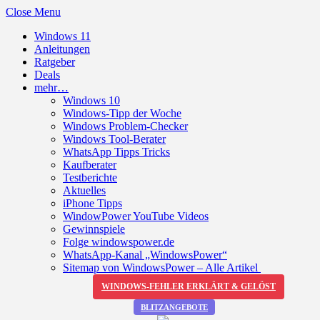
Close Menu
Windows 11
Anleitungen
Ratgeber
Deals
mehr…
Windows 10
Windows-Tipp der Woche
Windows Problem-Checker
Windows Tool-Berater
WhatsApp Tipps Tricks
Kaufberater
Testberichte
Aktuelles
iPhone Tipps
WindowPower YouTube Videos
Gewinnspiele
Folge windowspower.de
WhatsApp-Kanal „WindowsPower“
Sitemap von WindowsPower – Alle Artikel
WINDOWS-FEHLER ERKLÄRT & GELÖST
BLITZANGEBOTE