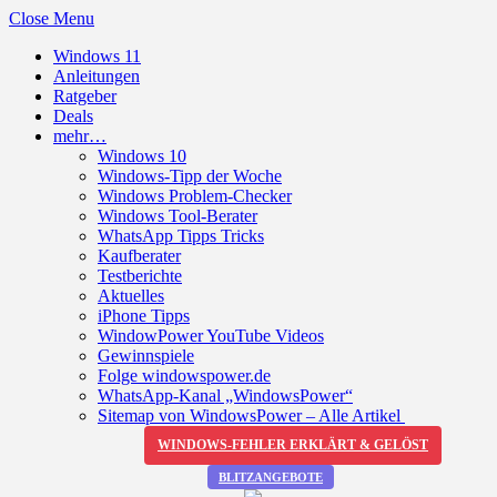
Close Menu
Windows 11
Anleitungen
Ratgeber
Deals
mehr…
Windows 10
Windows-Tipp der Woche
Windows Problem-Checker
Windows Tool-Berater
WhatsApp Tipps Tricks
Kaufberater
Testberichte
Aktuelles
iPhone Tipps
WindowPower YouTube Videos
Gewinnspiele
Folge windowspower.de
WhatsApp-Kanal „WindowsPower“
Sitemap von WindowsPower – Alle Artikel
WINDOWS-FEHLER ERKLÄRT & GELÖST
BLITZANGEBOTE