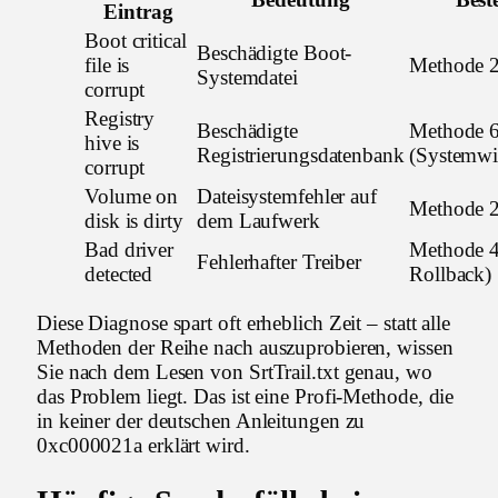
Eintrag
Boot critical
Beschädigte Boot-
file is
Methode 
Systemdatei
corrupt
Registry
Beschädigte
Methode 
hive is
Registrierungsdatenbank
(Systemwi
corrupt
Volume on
Dateisystemfehler auf
Methode 
disk is dirty
dem Laufwerk
Bad driver
Methode 4
Fehlerhafter Treiber
detected
Rollback)
Diese Diagnose spart oft erheblich Zeit – statt alle
Methoden der Reihe nach auszuprobieren, wissen
Sie nach dem Lesen von SrtTrail.txt genau, wo
das Problem liegt. Das ist eine Profi-Methode, die
in keiner der deutschen Anleitungen zu
0xc000021a erklärt wird.