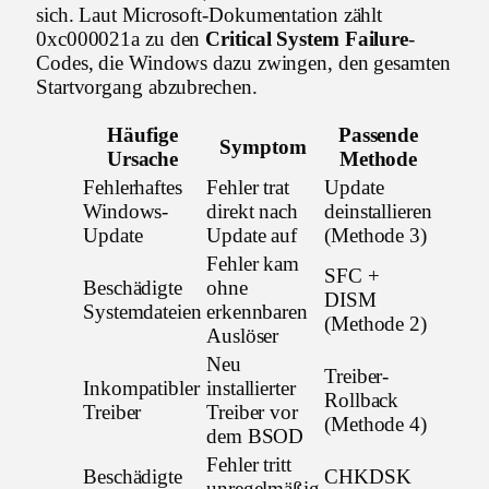
sich. Laut Microsoft-Dokumentation zählt
0xc000021a zu den
Critical System Failure
-
Codes, die Windows dazu zwingen, den gesamten
Startvorgang abzubrechen.
Häufige
Passende
Symptom
Ursache
Methode
Fehlerhaftes
Fehler trat
Update
Windows-
direkt nach
deinstallieren
Update
Update auf
(Methode 3)
Fehler kam
SFC +
Beschädigte
ohne
DISM
Systemdateien
erkennbaren
(Methode 2)
Auslöser
Neu
Treiber-
Inkompatibler
installierter
Rollback
Treiber
Treiber vor
(Methode 4)
dem BSOD
Fehler tritt
Beschädigte
CHKDSK
unregelmäßig