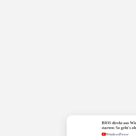
BIOS direkt aus W
starten: So geht's o
Taste!
WindowsPower