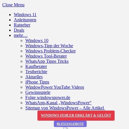
Close Menu
Windows 11
Anleitungen
Ratgeber
Deals
mehr…
Windows 10
Windows-Tipp der Woche
Windows Problem-Checker
Windows Tool-Berater
WhatsApp Tipps Tricks
Kaufberater
Testberichte
Aktuelles
iPhone Tipps
WindowPower YouTube Videos
Gewinnspiele
Folge windowspower.de
WhatsApp-Kanal „WindowsPower“
Sitemap von WindowsPower – Alle Artikel
WINDOWS-FEHLER ERKLÄRT & GELÖST
BLITZANGEBOTE