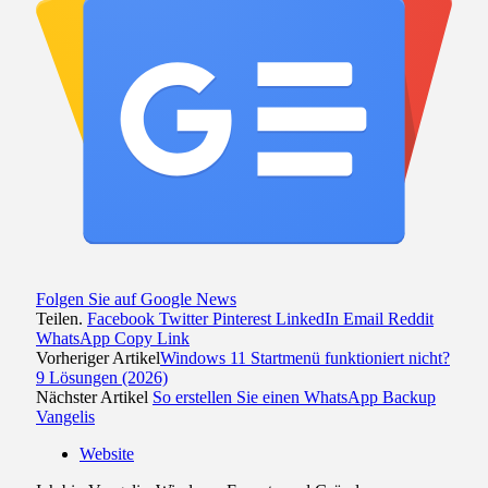
Folgen Sie auf Google News
Teilen.
Facebook
Twitter
Pinterest
LinkedIn
Email
Reddit
WhatsApp
Copy Link
Vorheriger Artikel
Windows 11 Startmenü funktioniert nicht?
9 Lösungen (2026)
Nächster Artikel
So erstellen Sie einen WhatsApp Backup
Vangelis
Website