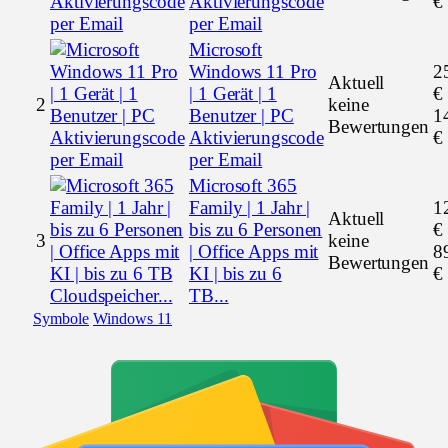
Aktivierungscode
€
per Email
Microsoft
Windows 11 Pro
2
Aktuell
| 1 Gerät | 1
€
2
keine
Benutzer | PC
1
Bewertungen
Aktivierungscode
€
per Email
Microsoft 365
Family | 1 Jahr |
1
Aktuell
bis zu 6 Personen
€
3
keine
| Office Apps mit
8
Bewertungen
KI | bis zu 6
€
TB...
Symbole
Windows 11