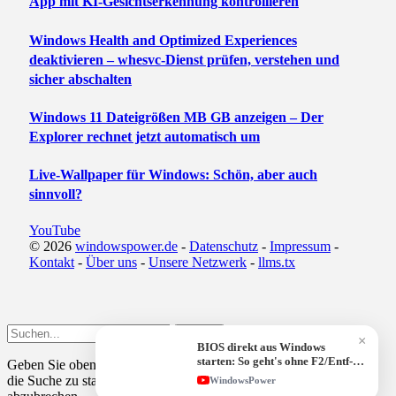
App mit KI-Gesichtserkennung kontrollieren
Windows Health and Optimized Experiences
deaktivieren – whesvc-Dienst prüfen, verstehen und
sicher abschalten
Windows 11 Dateigrößen MB GB anzeigen – Der
Explorer rechnet jetzt automatisch um
Live-Wallpaper für Windows: Schön, aber auch
sinnvoll?
YouTube
© 2026
windowspower.de
-
Datenschutz
-
Impressum
-
Kontakt
-
Über uns
-
Unsere Netzwerk
-
llms.tx
Submit
×
BIOS direkt aus Windows
starten: So geht's ohne F2/Entf-
Geben Sie oben einen Suchbegriff ein und drücken Sie
Enter
, um
Taste!
die Suche zu starten. Drücken Sie
Esc
, um den Vorgang
WindowsPower