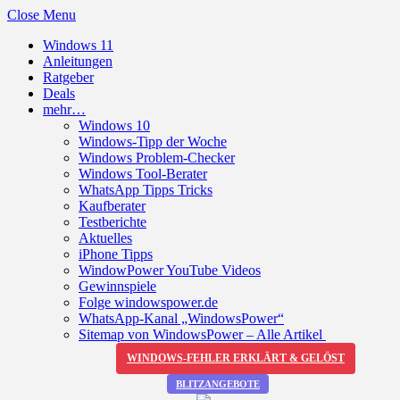
Close Menu
Windows 11
Anleitungen
Ratgeber
Deals
mehr…
Windows 10
Windows-Tipp der Woche
Windows Problem-Checker
Windows Tool-Berater
WhatsApp Tipps Tricks
Kaufberater
Testberichte
Aktuelles
iPhone Tipps
WindowPower YouTube Videos
Gewinnspiele
Folge windowspower.de
WhatsApp-Kanal „WindowsPower“
Sitemap von WindowsPower – Alle Artikel
WINDOWS-FEHLER ERKLÄRT & GELÖST
BLITZANGEBOTE