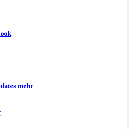
look
pdates mehr
r