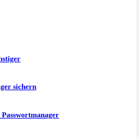
nstiger
ger sichern
is Passwortmanager