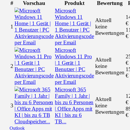
#
Vorschau
Produkt
Bewertung
Microsoft
Windows 11
1
Aktuell
Home | 1 Gerät |
€
1
keine
1 Benutzer | PC
1
Bewertungen
Aktivierungscode
€
per Email
Microsoft
Windows 11 Pro
2
Aktuell
| 1 Gerät | 1
€
2
keine
Benutzer | PC
1
Bewertungen
Aktivierungscode
€
per Email
Microsoft 365
Family | 1 Jahr |
1
Aktuell
bis zu 6 Personen
€
3
keine
| Office Apps mit
8
Bewertungen
KI | bis zu 6
€
TB...
Outlook