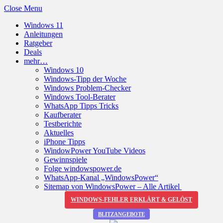
Close Menu
Windows 11
Anleitungen
Ratgeber
Deals
mehr…
Windows 10
Windows-Tipp der Woche
Windows Problem-Checker
Windows Tool-Berater
WhatsApp Tipps Tricks
Kaufberater
Testberichte
Aktuelles
iPhone Tipps
WindowPower YouTube Videos
Gewinnspiele
Folge windowspower.de
WhatsApp-Kanal „WindowsPower“
Sitemap von WindowsPower – Alle Artikel
WINDOWS-FEHLER ERKLÄRT & GELÖST
BLITZANGEBOTE