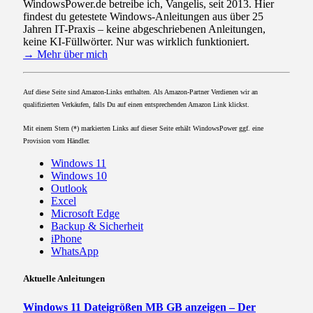
WindowsPower.de betreibe ich, Vangelis, seit 2013. Hier
findest du getestete Windows-Anleitungen aus über 25
Jahren IT-Praxis – keine abgeschriebenen Anleitungen,
keine KI-Füllwörter. Nur was wirklich funktioniert.
→ Mehr über mich
Auf diese Seite sind Amazon-Links enthalten. Als Amazon-Partner Verdienen wir an
qualifizierten Verkäufen, falls Du auf einen entsprechenden Amazon Link klickst.
Mit einem Stern (*) markierten Links auf dieser Seite erhält WindowsPower ggf. eine
Provision vom Händler.
Windows 11
Windows 10
Outlook
Excel
Microsoft Edge
Backup & Sicherheit
iPhone
WhatsApp
Aktuelle Anleitungen
Windows 11 Dateigrößen MB GB anzeigen – Der