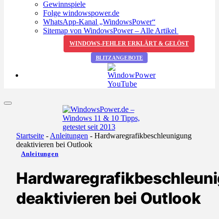
Gewinnspiele
Folge windowspower.de
WhatsApp-Kanal „WindowsPower“
Sitemap von WindowsPower – Alle Artikel
WINDOWS-FEHLER ERKLÄRT & GELÖST
BLITZANGEBOTE
Startseite
-
Anleitungen
-
Hardwaregrafikbeschleunigung
deaktivieren bei Outlook
Anleitungen
Hardwaregrafikbeschleun
deaktivieren bei Outlook