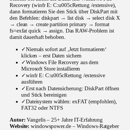
Recovery (winfr E: C:u005cRettung /extensive),
dann formatieren Sie den Stick über DiskPart mit
den Befehlen: diskpart → list disk → select disk X
→ clean → create partition primary → format
fs=exfat quick → assign. Das RAW-Problem ist
damit dauerhaft behoben.
✓
Niemals sofort auf ‚Jetzt formatieren‘
klicken – erst Daten sichern
✓
Windows File Recovery aus dem
Microsoft Store installieren
✓
winfr E: C:u005cRettung /extensive
ausführen
✓
Erst nach Datensicherung: DiskPart öffnen
und Stick bereinigen
✓
Dateisystem wählen: exFAT (empfohlen),
FAT32 oder NTFS
Autor:
Vangelis – 25+ Jahre IT-Erfahrung
Website:
windowspower.de – Windows-Ratgeber