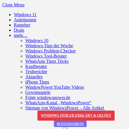
Close Menu
Windows 11
Anleitungen
Ratgeber
Deals
mehr…
Windows 10
Windows-Tipp der Woche
Windows Problem-Checker
Windows Tool-Berater
WhatsApp Tipps Tricks
Kaufberater
Testberichte
Aktuelles
iPhone Tipps
WindowPower YouTube Videos
Gewinnspiele
Folge windowspower.de
WhatsApp-Kanal „WindowsPower“
Sitemap von WindowsPower – Alle Artikel
WINDOWS-FEHLER ERKLÄRT & GELÖST
BLITZANGEBOTE