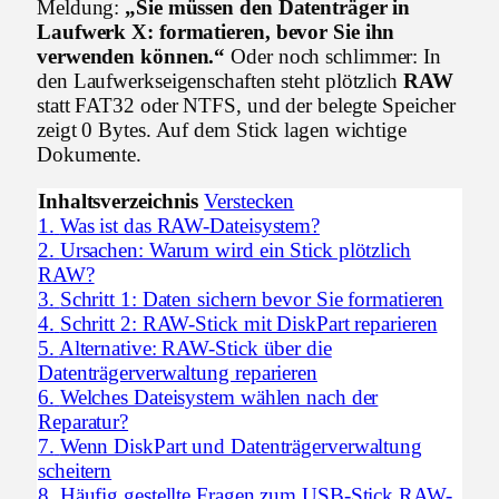
Meldung:
„Sie müssen den Datenträger in
Laufwerk X: formatieren, bevor Sie ihn
verwenden können.“
Oder noch schlimmer: In
den Laufwerkseigenschaften steht plötzlich
RAW
statt FAT32 oder NTFS, und der belegte Speicher
zeigt 0 Bytes. Auf dem Stick lagen wichtige
Dokumente.
Inhaltsverzeichnis
Verstecken
1.
Was ist das RAW-Dateisystem?
2.
Ursachen: Warum wird ein Stick plötzlich
RAW?
3.
Schritt 1: Daten sichern bevor Sie formatieren
4.
Schritt 2: RAW-Stick mit DiskPart reparieren
5.
Alternative: RAW-Stick über die
Datenträgerverwaltung reparieren
6.
Welches Dateisystem wählen nach der
Reparatur?
7.
Wenn DiskPart und Datenträgerverwaltung
scheitern
8.
Häufig gestellte Fragen zum USB-Stick RAW-