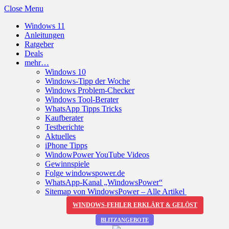
Close Menu
Windows 11
Anleitungen
Ratgeber
Deals
mehr…
Windows 10
Windows-Tipp der Woche
Windows Problem-Checker
Windows Tool-Berater
WhatsApp Tipps Tricks
Kaufberater
Testberichte
Aktuelles
iPhone Tipps
WindowPower YouTube Videos
Gewinnspiele
Folge windowspower.de
WhatsApp-Kanal „WindowsPower“
Sitemap von WindowsPower – Alle Artikel
WINDOWS-FEHLER ERKLÄRT & GELÖST
BLITZANGEBOTE