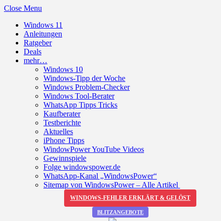
Close Menu
Windows 11
Anleitungen
Ratgeber
Deals
mehr…
Windows 10
Windows-Tipp der Woche
Windows Problem-Checker
Windows Tool-Berater
WhatsApp Tipps Tricks
Kaufberater
Testberichte
Aktuelles
iPhone Tipps
WindowPower YouTube Videos
Gewinnspiele
Folge windowspower.de
WhatsApp-Kanal „WindowsPower“
Sitemap von WindowsPower – Alle Artikel
WINDOWS-FEHLER ERKLÄRT & GELÖST
BLITZANGEBOTE