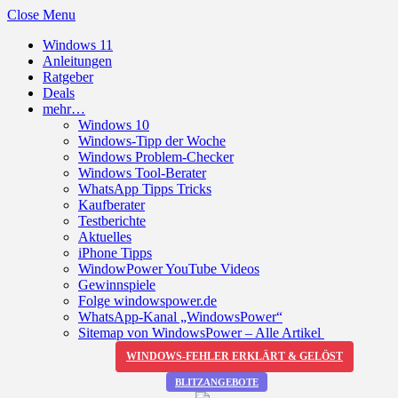
Close Menu
Windows 11
Anleitungen
Ratgeber
Deals
mehr…
Windows 10
Windows-Tipp der Woche
Windows Problem-Checker
Windows Tool-Berater
WhatsApp Tipps Tricks
Kaufberater
Testberichte
Aktuelles
iPhone Tipps
WindowPower YouTube Videos
Gewinnspiele
Folge windowspower.de
WhatsApp-Kanal „WindowsPower“
Sitemap von WindowsPower – Alle Artikel
WINDOWS-FEHLER ERKLÄRT & GELÖST
BLITZANGEBOTE