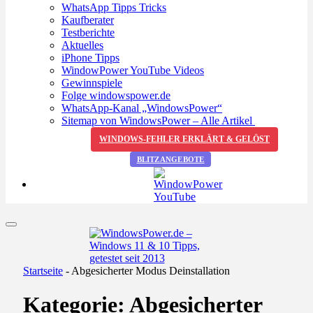
WhatsApp Tipps Tricks
Kaufberater
Testberichte
Aktuelles
iPhone Tipps
WindowPower YouTube Videos
Gewinnspiele
Folge windowspower.de
WhatsApp-Kanal „WindowsPower“
Sitemap von WindowsPower – Alle Artikel
WINDOWS-FEHLER ERKLÄRT & GELÖST
BLITZANGEBOTE
Startseite
-
Abgesicherter Modus Deinstallation
Kategorie:
Abgesicherter