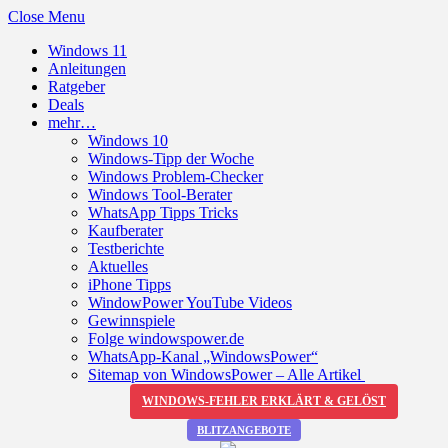
Close Menu
Windows 11
Anleitungen
Ratgeber
Deals
mehr…
Windows 10
Windows-Tipp der Woche
Windows Problem-Checker
Windows Tool-Berater
WhatsApp Tipps Tricks
Kaufberater
Testberichte
Aktuelles
iPhone Tipps
WindowPower YouTube Videos
Gewinnspiele
Folge windowspower.de
WhatsApp-Kanal „WindowsPower“
Sitemap von WindowsPower – Alle Artikel
WINDOWS-FEHLER ERKLÄRT & GELÖST
BLITZANGEBOTE