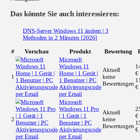
Das könnte Sie auch interessieren:
DNS-Server Windows 11 ändern | 3
Methoden in 2 Minuten [2026]
#
Vorschau
Produkt
Bewertung
Microsoft
Windows 11
1
Aktuell
Home | 1 Gerät |
€
1
keine
1 Benutzer | PC
1
Bewertungen
Aktivierungscode
€
per Email
Microsoft
Windows 11 Pro
2
Aktuell
| 1 Gerät | 1
€
2
keine
Benutzer | PC
1
Bewertungen
Aktivierungscode
€
per Email