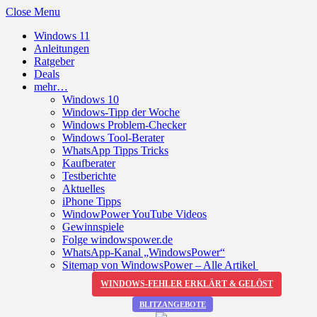
Close Menu
Windows 11
Anleitungen
Ratgeber
Deals
mehr…
Windows 10
Windows-Tipp der Woche
Windows Problem-Checker
Windows Tool-Berater
WhatsApp Tipps Tricks
Kaufberater
Testberichte
Aktuelles
iPhone Tipps
WindowPower YouTube Videos
Gewinnspiele
Folge windowspower.de
WhatsApp-Kanal „WindowsPower“
Sitemap von WindowsPower – Alle Artikel
WINDOWS-FEHLER ERKLÄRT & GELÖST
BLITZANGEBOTE