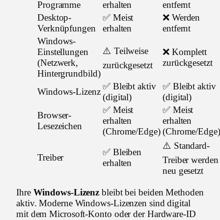
Programme
erhalten
entfernt
Desktop-
✅ Meist
❌ Werden
Verknüpfungen
erhalten
entfernt
Windows-
⚠️ Teilweise
Einstellungen
❌ Komplett
(Netzwerk,
zurückgesetzt
zurückgesetzt
Hintergrundbild)
✅ Bleibt aktiv
✅ Bleibt aktiv
Windows-Lizenz
(digital)
(digital)
✅ Meist
✅ Meist
Browser-
erhalten
erhalten
Lesezeichen
(Chrome/Edge)
(Chrome/Edge
⚠️ Standard-
✅ Bleiben
Treiber
Treiber werden
erhalten
neu gesetzt
Ihre
Windows-Lizenz
bleibt bei beiden Methoden
aktiv. Moderne Windows-Lizenzen sind digital
mit dem Microsoft-Konto oder der Hardware-ID