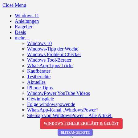
Close Menu
Windows 11
Anleitungen
Ratgeber
Deals
mehr…
Windows 10
Windows-Tipp der Woche
Windows Problem-Checker
Windows Tool-Berater
WhatsApp Tipps Tricks
Kaufberater
Testberichte
Aktuelles
iPhone Tipps
WindowPower YouTube Videos
Gewinnspiele
Folge windowspower.de
WhatsApp-Kanal „WindowsPower“
Sitemap von WindowsPower – Alle Artikel
WINDOWS-FEHLER ERKLÄRT & GELÖST
BLITZANGEBOTE