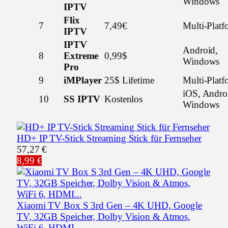
Windows
IPTV
Flix
7
7,49€
Multi-Platf
IPTV
IPTV
Android,
8
Extreme
0,99$
Windows
Pro
9
iMPlayer
25$ Lifetime
Multi-Platf
iOS, Andro
10
SS IPTV
Kostenlos
Windows
HD+ IP TV-Stick Streaming Stick für Fernseher
57,27 €
8,99 €
Xiaomi TV Box S 3rd Gen – 4K UHD, Google
TV, 32GB Speicher, Dolby Vision & Atmos,
WiFi 6, HDMI…