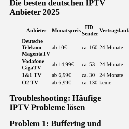
Die besten deutschen IPTV
Anbieter 2025
HD-
Anbieter
Monatspreis
Vertragslauf
Sender
Deutsche
Telekom
ab 10€
ca. 160
24 Monate
MagentaTV
Vodafone
ab 14,99€
ca. 53
24 Monate
GigaTV
1&1 TV
ab 6,99€
ca. 30
24 Monate
O2 TV
ab 6,99€
ca. 130
keine
Troubleshooting: Häufige
IPTV Probleme lösen
Problem 1: Buffering und