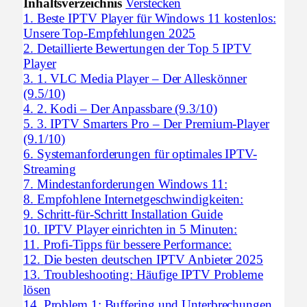
Inhaltsverzeichnis
Verstecken
1.
Beste IPTV Player für Windows 11 kostenlos:
Unsere Top-Empfehlungen 2025
2.
Detaillierte Bewertungen der Top 5 IPTV
Player
3.
1. VLC Media Player – Der Alleskönner
(9.5/10)
4.
2. Kodi – Der Anpassbare (9.3/10)
5.
3. IPTV Smarters Pro – Der Premium-Player
(9.1/10)
6.
Systemanforderungen für optimales IPTV-
Streaming
7.
Mindestanforderungen Windows 11:
8.
Empfohlene Internetgeschwindigkeiten:
9.
Schritt-für-Schritt Installation Guide
10.
IPTV Player einrichten in 5 Minuten:
11.
Profi-Tipps für bessere Performance:
12.
Die besten deutschen IPTV Anbieter 2025
13.
Troubleshooting: Häufige IPTV Probleme
lösen
14.
Problem 1: Buffering und Unterbrechungen