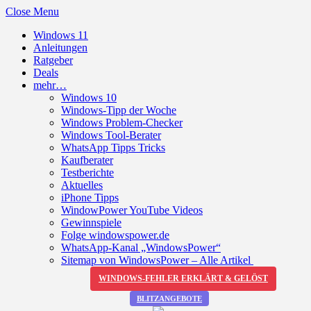
Close Menu
Windows 11
Anleitungen
Ratgeber
Deals
mehr…
Windows 10
Windows-Tipp der Woche
Windows Problem-Checker
Windows Tool-Berater
WhatsApp Tipps Tricks
Kaufberater
Testberichte
Aktuelles
iPhone Tipps
WindowPower YouTube Videos
Gewinnspiele
Folge windowspower.de
WhatsApp-Kanal „WindowsPower“
Sitemap von WindowsPower – Alle Artikel
WINDOWS-FEHLER ERKLÄRT & GELÖST
BLITZANGEBOTE