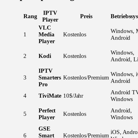
IPTV
Rang
Preis
Betriebssy
Player
VLC
Windows, 
1
Media
Kostenlos
Android
Player
Windows,
2
Kodi
Kostenlos
Android, L
IPTV
Windows, 
3
Smarters
Kostenlos/Premium
Android
Pro
Android T
4
TiviMate
10$/Jahr
Windows
Perfect
Android,
5
Kostenlos
Player
Windows
GSE
iOS, Andro
6
Smart
Kostenlos/Premium