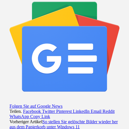
Folgen Sie auf Google News
Teilen.
Facebook
Twitter
Pinterest
LinkedIn
Email
Reddit
WhatsApp
Copy Link
Vorheriger Artikel
So stellen Sie gelöschte Bilder wieder her
aus dem Papierkorb unter Windows 11