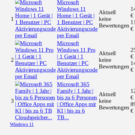
Microsoft
Windows 11
1
Aktuell
Home | 1 Gerät |
€
1
keine
1 Benutzer | PC
1
Bewertungen
Aktivierungscode
€
per Email
Microsoft
Windows 11 Pro
2
Aktuell
| 1 Gerät | 1
€
2
keine
Benutzer | PC
1
Bewertungen
Aktivierungscode
€
per Email
Microsoft 365
Family | 1 Jahr |
1
Aktuell
bis zu 6 Personen
€
3
keine
| Office Apps mit
8
Bewertungen
KI | bis zu 6
€
TB...
Windows 11