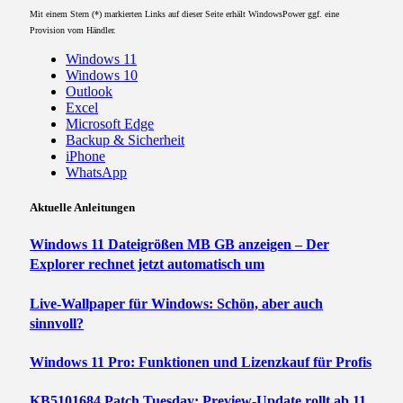
Mit einem Stern (*) markierten Links auf dieser Seite erhält WindowsPower ggf. eine
Provision vom Händler.
Windows 11
Windows 10
Outlook
Excel
Microsoft Edge
Backup & Sicherheit
iPhone
WhatsApp
Aktuelle Anleitungen
Windows 11 Dateigrößen MB GB anzeigen – Der
Explorer rechnet jetzt automatisch um
Live-Wallpaper für Windows: Schön, aber auch
sinnvoll?
Windows 11 Pro: Funktionen und Lizenzkauf für Profis
KB5101684 Patch Tuesday: Preview-Update rollt ab 11.