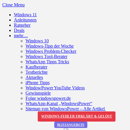
Close Menu
Windows 11
Anleitungen
Ratgeber
Deals
mehr…
Windows 10
Windows-Tipp der Woche
Windows Problem-Checker
Windows Tool-Berater
WhatsApp Tipps Tricks
Kaufberater
Testberichte
Aktuelles
iPhone Tipps
WindowPower YouTube Videos
Gewinnspiele
Folge windowspower.de
WhatsApp-Kanal „WindowsPower“
Sitemap von WindowsPower – Alle Artikel
WINDOWS-FEHLER ERKLÄRT & GELÖST
BLITZANGEBOTE