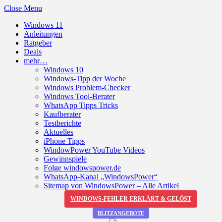
Close Menu
Windows 11
Anleitungen
Ratgeber
Deals
mehr…
Windows 10
Windows-Tipp der Woche
Windows Problem-Checker
Windows Tool-Berater
WhatsApp Tipps Tricks
Kaufberater
Testberichte
Aktuelles
iPhone Tipps
WindowPower YouTube Videos
Gewinnspiele
Folge windowspower.de
WhatsApp-Kanal „WindowsPower“
Sitemap von WindowsPower – Alle Artikel
WINDOWS-FEHLER ERKLÄRT & GELÖST
BLITZANGEBOTE