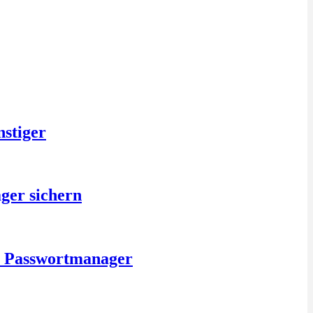
nstiger
ger sichern
is Passwortmanager