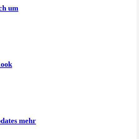
sch um
look
pdates mehr