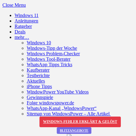
Close Menu
Windows 11
Anleitungen
Ratgeber
Deals
mehr…
Windows 10
Windows-Tipp der Woche
Windows Problem-Checker
Windows Tool-Berater
WhatsApp Tipps Tricks
Kaufberater
Testberichte
Aktuelles
iPhone Tipps
WindowPower YouTube Videos
Gewinnspiele
Folge windowspower.de
WhatsApp-Kanal „WindowsPower“
Sitemap von WindowsPower – Alle Artikel
WINDOWS-FEHLER ERKLÄRT & GELÖST
BLITZANGEBOTE