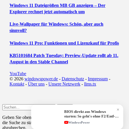
Windows 11 Dateigrößen MB GB anzeigen – Der
Explorer rechnet jetzt automatisch um
Live-Wallpaper für Windows: Schön, aber auch
sinnvoll?
Windows 11 Pro: Funktionen und Lizenzkauf für Profis
KB5101684 Patch Tuesday: Preview-Update rollt ab 11.
August in den Stable Channel
YouTube
© 2026
windowspower.de
-
Datenschutz
-
Impressum
-
Kontakt
-
Über uns
-
Unsere Netzwerk
-
llms.tx
Submit
×
BIOS direkt aus Windows
starten: So geht's ohne F2/Entf-
Geben Sie oben einen Suchbegriff ein und drücken Sie
Enter
, um
Taste!
die Suche zu starten. Drücken Sie
Esc
, um den Vorgang
WindowsPower
abzubrechen.