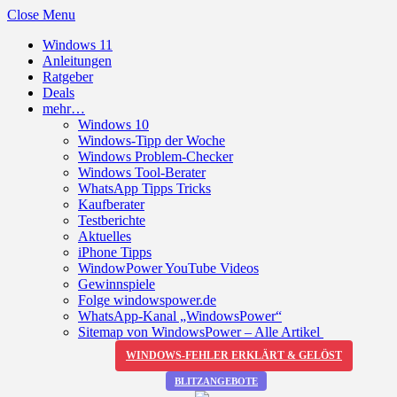
Close Menu
Windows 11
Anleitungen
Ratgeber
Deals
mehr…
Windows 10
Windows-Tipp der Woche
Windows Problem-Checker
Windows Tool-Berater
WhatsApp Tipps Tricks
Kaufberater
Testberichte
Aktuelles
iPhone Tipps
WindowPower YouTube Videos
Gewinnspiele
Folge windowspower.de
WhatsApp-Kanal „WindowsPower“
Sitemap von WindowsPower – Alle Artikel
WINDOWS-FEHLER ERKLÄRT & GELÖST
BLITZANGEBOTE