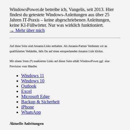
WindowsPower.de betreibe ich, Vangelis, seit 2013. Hier
findest du getestete Windows-Anleitungen aus über 25
Jahren IT-Praxis – keine abgeschriebenen Anleitungen,
keine KI-Füllwörter. Nur was wirklich funktioniert.
→ Mehr über mich
Auf diese Seite sind Amazon-Links enthalten. Als Amazon-Partner Verdienen wir an
qualifizierten Verkäufen, falls Du auf einen entsprechenden Amazon Link klickst.
Mit einem Stern (*) markierten Links auf dieser Seite erhält WindowsPower ggf. eine
Provision vom Händler.
Windows 11
Windows 10
Outlook
Excel
Microsoft Edge
Backup & Sicherheit
iPhone
WhatsApp
Aktuelle Anleitungen