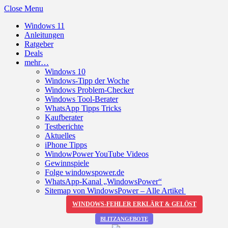
Close Menu
Windows 11
Anleitungen
Ratgeber
Deals
mehr…
Windows 10
Windows-Tipp der Woche
Windows Problem-Checker
Windows Tool-Berater
WhatsApp Tipps Tricks
Kaufberater
Testberichte
Aktuelles
iPhone Tipps
WindowPower YouTube Videos
Gewinnspiele
Folge windowspower.de
WhatsApp-Kanal „WindowsPower“
Sitemap von WindowsPower – Alle Artikel
WINDOWS-FEHLER ERKLÄRT & GELÖST
BLITZANGEBOTE