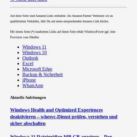
Auf diese Seite sind Amazon-Links enthalten. Als Amazon-Partner Verdienen wir an
qualifizierten Verkäufen, falls Du auf einen entsprechenden Amazon Link klickst.
Mit einem Stern (*) markierten Links auf dieser Seite erhält WindowsPower ggf. eine
Provision vom Händler.
Windows 11
Windows 10
Outlook
Excel
Microsoft Edge
Backup & Sicherheit
iPhone
WhatsApp
Aktuelle Anleitungen
Windows Health and Optimized Experiences
deaktivieren – whesvc-Dienst prüfen, verstehen und
sicher abschalten
Windows 11 Dateigrößen MB GB anzeigen – Der