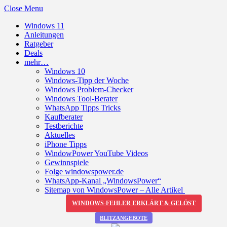
Close Menu
Windows 11
Anleitungen
Ratgeber
Deals
mehr…
Windows 10
Windows-Tipp der Woche
Windows Problem-Checker
Windows Tool-Berater
WhatsApp Tipps Tricks
Kaufberater
Testberichte
Aktuelles
iPhone Tipps
WindowPower YouTube Videos
Gewinnspiele
Folge windowspower.de
WhatsApp-Kanal „WindowsPower“
Sitemap von WindowsPower – Alle Artikel
WINDOWS-FEHLER ERKLÄRT & GELÖST
BLITZANGEBOTE