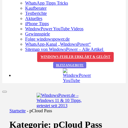
WhatsApp Tipps Tricks
Kaufberater
Testberichte
Aktuelles
iPhone Tipps
WindowPower YouTube Videos
Gewinnspiele
Folge windowspower.de
WhatsApp-Kanal „WindowsPower“
Sitemap von WindowsPower – Alle Artikel
WINDOWS-FEHLER ERKLÄRT & GELÖST
BLITZANGEBOTE
Startseite
-
pCloud Pass
Kategorie:
pCloud Pass