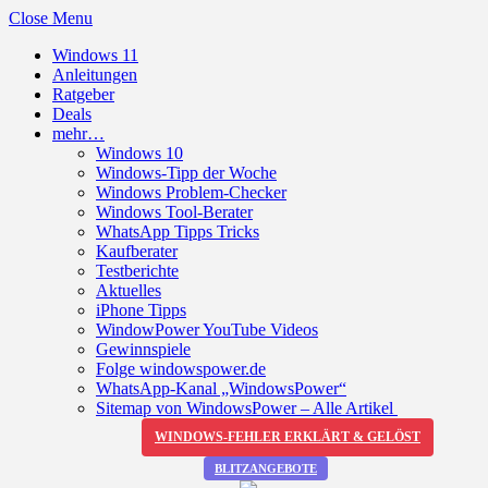
Close Menu
Windows 11
Anleitungen
Ratgeber
Deals
mehr…
Windows 10
Windows-Tipp der Woche
Windows Problem-Checker
Windows Tool-Berater
WhatsApp Tipps Tricks
Kaufberater
Testberichte
Aktuelles
iPhone Tipps
WindowPower YouTube Videos
Gewinnspiele
Folge windowspower.de
WhatsApp-Kanal „WindowsPower“
Sitemap von WindowsPower – Alle Artikel
WINDOWS-FEHLER ERKLÄRT & GELÖST
BLITZANGEBOTE