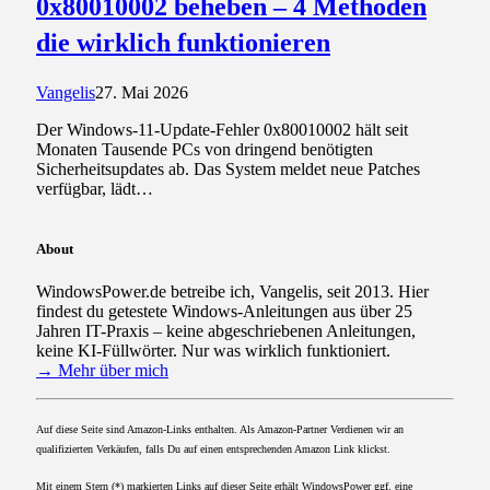
0x80010002 beheben – 4 Methoden
die wirklich funktionieren
Vangelis
27. Mai 2026
Der Windows-11-Update-Fehler 0x80010002 hält seit
Monaten Tausende PCs von dringend benötigten
Sicherheitsupdates ab. Das System meldet neue Patches
verfügbar, lädt…
About
WindowsPower.de betreibe ich, Vangelis, seit 2013. Hier
findest du getestete Windows-Anleitungen aus über 25
Jahren IT-Praxis – keine abgeschriebenen Anleitungen,
keine KI-Füllwörter. Nur was wirklich funktioniert.
→ Mehr über mich
Auf diese Seite sind Amazon-Links enthalten. Als Amazon-Partner Verdienen wir an
qualifizierten Verkäufen, falls Du auf einen entsprechenden Amazon Link klickst.
Mit einem Stern (*) markierten Links auf dieser Seite erhält WindowsPower ggf. eine