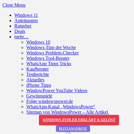
Close Menu
Windows 11
Anleitungen
Ratgeber
Deals
mehr…
Windows 10
Windows-Tipp der Woche
Windows Problem-Checker
Windows Tool-Berater
WhatsApp Tipps Tricks
Kaufberater
Testberichte
Aktuelles
iPhone Tipps
WindowPower YouTube Videos
Gewinnspiele
Folge windowspower.de
WhatsApp-Kanal „WindowsPower“
Sitemap von WindowsPower – Alle Artikel
WINDOWS-FEHLER ERKLÄRT & GELÖST
BLITZANGEBOTE