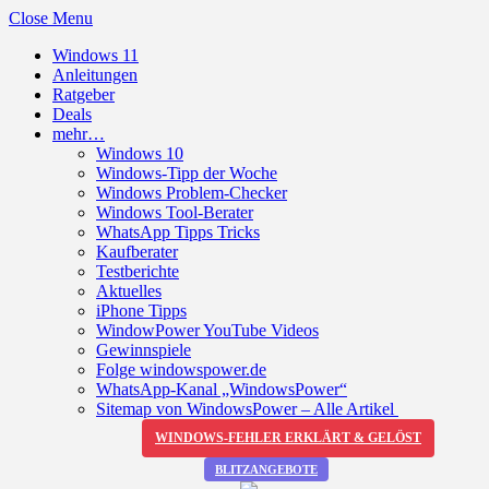
Close Menu
Windows 11
Anleitungen
Ratgeber
Deals
mehr…
Windows 10
Windows-Tipp der Woche
Windows Problem-Checker
Windows Tool-Berater
WhatsApp Tipps Tricks
Kaufberater
Testberichte
Aktuelles
iPhone Tipps
WindowPower YouTube Videos
Gewinnspiele
Folge windowspower.de
WhatsApp-Kanal „WindowsPower“
Sitemap von WindowsPower – Alle Artikel
WINDOWS-FEHLER ERKLÄRT & GELÖST
BLITZANGEBOTE