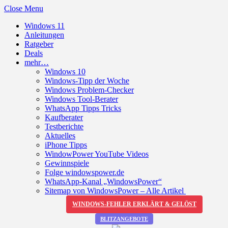
Close Menu
Windows 11
Anleitungen
Ratgeber
Deals
mehr…
Windows 10
Windows-Tipp der Woche
Windows Problem-Checker
Windows Tool-Berater
WhatsApp Tipps Tricks
Kaufberater
Testberichte
Aktuelles
iPhone Tipps
WindowPower YouTube Videos
Gewinnspiele
Folge windowspower.de
WhatsApp-Kanal „WindowsPower“
Sitemap von WindowsPower – Alle Artikel
WINDOWS-FEHLER ERKLÄRT & GELÖST
BLITZANGEBOTE