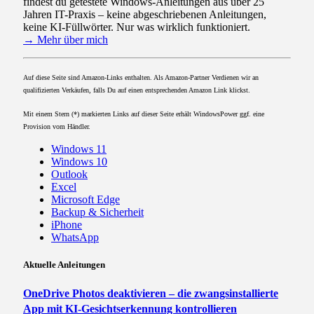
findest du getestete Windows-Anleitungen aus über 25
Jahren IT-Praxis – keine abgeschriebenen Anleitungen,
keine KI-Füllwörter. Nur was wirklich funktioniert.
→ Mehr über mich
Auf diese Seite sind Amazon-Links enthalten. Als Amazon-Partner Verdienen wir an
qualifizierten Verkäufen, falls Du auf einen entsprechenden Amazon Link klickst.
Mit einem Stern (*) markierten Links auf dieser Seite erhält WindowsPower ggf. eine
Provision vom Händler.
Windows 11
Windows 10
Outlook
Excel
Microsoft Edge
Backup & Sicherheit
iPhone
WhatsApp
Aktuelle Anleitungen
OneDrive Photos deaktivieren – die zwangsinstallierte
App mit KI-Gesichtserkennung kontrollieren