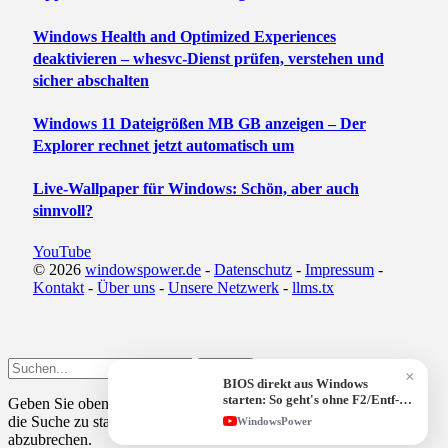
Windows Health and Optimized Experiences
deaktivieren – whesvc-Dienst prüfen, verstehen und
sicher abschalten
Windows 11 Dateigrößen MB GB anzeigen – Der
Explorer rechnet jetzt automatisch um
Live-Wallpaper für Windows: Schön, aber auch
sinnvoll?
YouTube
© 2026
windowspower.de
-
Datenschutz
-
Impressum
-
Kontakt
-
Über uns
-
Unsere Netzwerk
-
llms.tx
Submit
×
BIOS direkt aus Windows
starten: So geht's ohne F2/Entf-
Geben Sie oben einen Suchbegriff ein und drücken Sie
Enter
, um
Taste!
die Suche zu starten. Drücken Sie
Esc
, um den Vorgang
WindowsPower
abzubrechen.