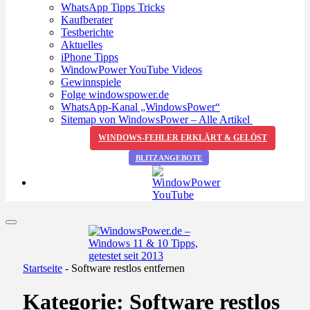
WhatsApp Tipps Tricks
Kaufberater
Testberichte
Aktuelles
iPhone Tipps
WindowPower YouTube Videos
Gewinnspiele
Folge windowspower.de
WhatsApp-Kanal „WindowsPower“
Sitemap von WindowsPower – Alle Artikel
WINDOWS-FEHLER ERKLÄRT & GELÖST
BLITZANGEBOTE
Startseite
-
Software restlos entfernen
Kategorie:
Software restlos