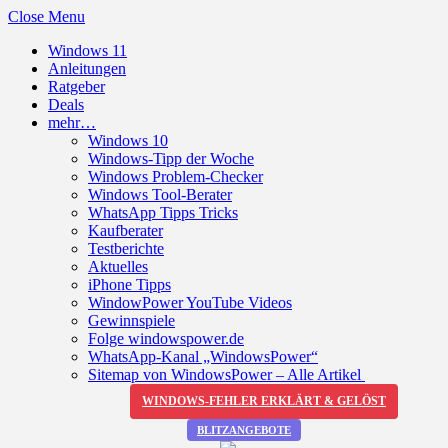
Close Menu
Windows 11
Anleitungen
Ratgeber
Deals
mehr…
Windows 10
Windows-Tipp der Woche
Windows Problem-Checker
Windows Tool-Berater
WhatsApp Tipps Tricks
Kaufberater
Testberichte
Aktuelles
iPhone Tipps
WindowPower YouTube Videos
Gewinnspiele
Folge windowspower.de
WhatsApp-Kanal „WindowsPower“
Sitemap von WindowsPower – Alle Artikel
WINDOWS-FEHLER ERKLÄRT & GELÖST
BLITZANGEBOTE