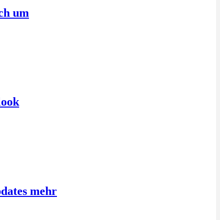
sch um
look
pdates mehr