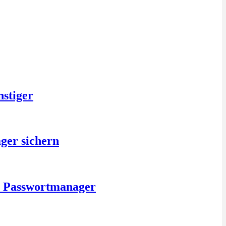
nstiger
ger sichern
is Passwortmanager