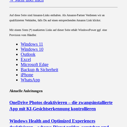
Auf diese Seite sind Amazon-Links enthalten. Als Amazon-Partner Verdienen wir an
qualifizierten Verkäufen, falls Du auf einen entsprechenden Amazon Link klickst.
Mit einem Stern (*) markierten Links auf dieser Seite erhält WindowsPower ggf. eine
Provision vom Händler.
Windows 11
Windows 10
Outlook
Excel
Microsoft Edge
Backup & Sicherheit
iPhone
WhatsApp
Aktuelle Anleitungen
OneDrive Photos deaktivieren – die zwangsinstallierte
App mit KI-Gesichtserkennung kontrollieren
Windows Health and Optimized Experiences