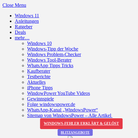
Close Menu
Windows 11
Anleitungen
Ratgeber
Deals
mehr…
Windows 10
Windows-Tipp der Woche
Windows Problem-Checker
Windows Tool-Berater
WhatsApp Tipps Tricks
Kaufberater
Testberichte
Aktuelles
iPhone Tipps
WindowPower YouTube Videos
Gewinnspiele
Folge windowspower.de
WhatsApp-Kanal „WindowsPower“
Sitemap von WindowsPower – Alle Artikel
WINDOWS-FEHLER ERKLÄRT & GELÖST
BLITZANGEBOTE