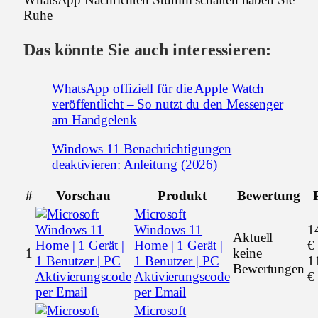
Ruhe
Das könnte Sie auch interessieren:
WhatsApp offiziell für die Apple Watch
veröffentlicht – So nutzt du den Messenger
am Handgelenk
Windows 11 Benachrichtigungen
deaktivieren: Anleitung (2026)
#
Vorschau
Produkt
Bewertung
Microsoft
Windows 11
1
Aktuell
Home | 1 Gerät |
€
1
keine
1 Benutzer | PC
1
Bewertungen
Aktivierungscode
€
per Email
Microsoft