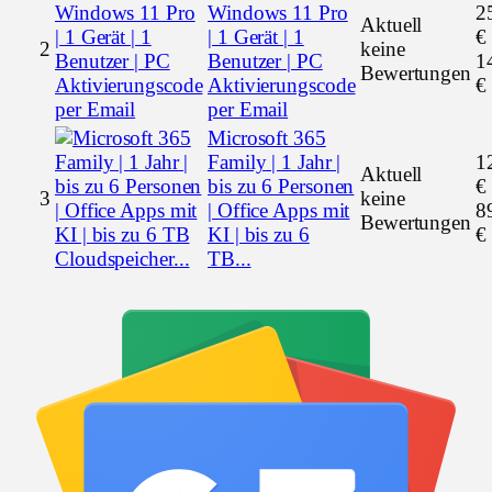
Windows 11 Pro
2
Aktuell
| 1 Gerät | 1
€
2
keine
Benutzer | PC
1
Bewertungen
Aktivierungscode
€
per Email
Microsoft 365
Family | 1 Jahr |
1
Aktuell
bis zu 6 Personen
€
3
keine
| Office Apps mit
8
Bewertungen
KI | bis zu 6
€
TB...