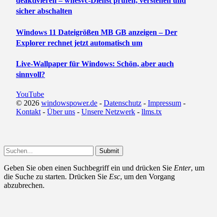
deaktivieren – whesvc-Dienst prüfen, verstehen und
sicher abschalten
Windows 11 Dateigrößen MB GB anzeigen – Der
Explorer rechnet jetzt automatisch um
Live-Wallpaper für Windows: Schön, aber auch
sinnvoll?
YouTube
© 2026
windowspower.de
-
Datenschutz
-
Impressum
-
Kontakt
-
Über uns
-
Unsere Netzwerk
-
llms.tx
Submit
Geben Sie oben einen Suchbegriff ein und drücken Sie
Enter
, um
die Suche zu starten. Drücken Sie
Esc
, um den Vorgang
abzubrechen.