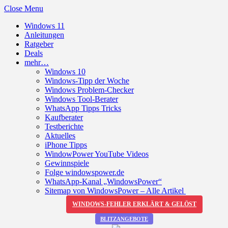
Close Menu
Windows 11
Anleitungen
Ratgeber
Deals
mehr…
Windows 10
Windows-Tipp der Woche
Windows Problem-Checker
Windows Tool-Berater
WhatsApp Tipps Tricks
Kaufberater
Testberichte
Aktuelles
iPhone Tipps
WindowPower YouTube Videos
Gewinnspiele
Folge windowspower.de
WhatsApp-Kanal „WindowsPower“
Sitemap von WindowsPower – Alle Artikel
WINDOWS-FEHLER ERKLÄRT & GELÖST
BLITZANGEBOTE