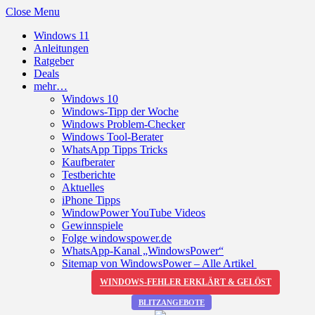
Close Menu
Windows 11
Anleitungen
Ratgeber
Deals
mehr…
Windows 10
Windows-Tipp der Woche
Windows Problem-Checker
Windows Tool-Berater
WhatsApp Tipps Tricks
Kaufberater
Testberichte
Aktuelles
iPhone Tipps
WindowPower YouTube Videos
Gewinnspiele
Folge windowspower.de
WhatsApp-Kanal „WindowsPower“
Sitemap von WindowsPower – Alle Artikel
WINDOWS-FEHLER ERKLÄRT & GELÖST
BLITZANGEBOTE