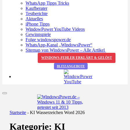
WhatsApp Tipps Tricks
Kaufberater
Testberichte
Aktuelles
iPhone Tipps
WindowPower YouTube Videos
Gewinnspiele
Folge windowspower.de
WhatsApp-Kanal „WindowsPower“
Sitemap von WindowsPower – Alle Artikel
WINDOWS-FEHLER ERKLÄRT & GELÖST
BLITZANGEBOTE
Startseite
-
KI Wasserzeichen Word 2026
Kategorie:
KI