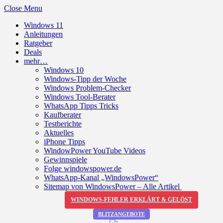
Close Menu
Windows 11
Anleitungen
Ratgeber
Deals
mehr…
Windows 10
Windows-Tipp der Woche
Windows Problem-Checker
Windows Tool-Berater
WhatsApp Tipps Tricks
Kaufberater
Testberichte
Aktuelles
iPhone Tipps
WindowPower YouTube Videos
Gewinnspiele
Folge windowspower.de
WhatsApp-Kanal „WindowsPower“
Sitemap von WindowsPower – Alle Artikel
WINDOWS-FEHLER ERKLÄRT & GELÖST
BLITZANGEBOTE