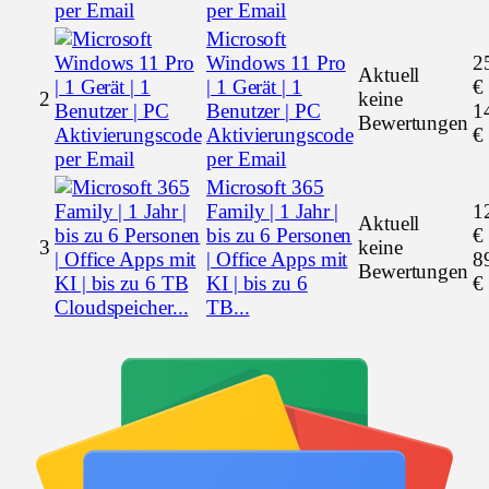
per Email
Microsoft
Windows 11 Pro
2
Aktuell
| 1 Gerät | 1
€
2
keine
Benutzer | PC
1
Bewertungen
Aktivierungscode
€
per Email
Microsoft 365
Family | 1 Jahr |
1
Aktuell
bis zu 6 Personen
€
3
keine
| Office Apps mit
8
Bewertungen
KI | bis zu 6
€
TB...