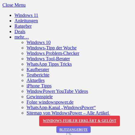
Close Menu
Windows 11
Anleitungen
Ratgeber
Deals
mehr…
Windows 10
Windows-Tipp der Woche
Windows Problem-Checker
Windows Tool-Berater
WhatsApp Tipps Tricks
Kaufberater
Testberichte
Aktuelles
iPhone Tipps
WindowPower YouTube Videos
Gewinnspiele
Folge windowspower.de
WhatsApp-Kanal „WindowsPower“
Sitemap von WindowsPower – Alle Artikel
WINDOWS-FEHLER ERKLÄRT & GELÖST
BLITZANGEBOTE