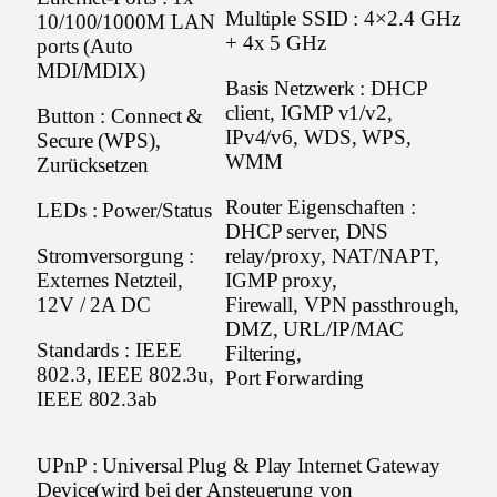
Multiple SSID : 4×2.4 GHz
10/100/1000M LAN
+ 4x 5 GHz
ports (Auto
MDI/MDIX)
Basis Netzwerk : DHCP
client, IGMP v1/v2,
Button : Connect &
IPv4/v6, WDS, WPS,
Secure (WPS),
WMM
Zurücksetzen
Router Eigenschaften :
LEDs : Power/Status
DHCP server, DNS
Stromversorgung :
relay/proxy, NAT/NAPT,
Externes Netzteil,
IGMP proxy,
12V / 2A DC
Firewall, VPN passthrough,
DMZ, URL/IP/MAC
Standards : IEEE
Filtering,
802.3, IEEE 802.3u,
Port Forwarding
IEEE 802.3ab
UPnP : Universal Plug & Play Internet Gateway
Device(wird bei der Ansteuerung von