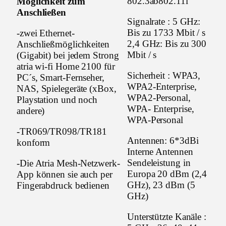
802.3ab802.11i
Möglichkeit zum
Anschließen
Signalrate : 5 GHz:
Bis zu 1733 Mbit / s
-zwei Ethernet-
2,4 GHz: Bis zu 300
Anschließmöglichkeiten
Mbit / s
(Gigabit) bei jedem Strong
atria wi-fi Home 2100 für
Sicherheit : WPA3,
PC´s, Smart-Fernseher,
WPA2-Enterprise,
NAS, Spielegeräte (xBox,
WPA2-Personal,
Playstation und noch
WPA- Enterprise,
andere)
WPA-Personal
-TR069/TR098/TR181
Antennen: 6*3dBi
konform
Interne Antennen
Sendeleistung in
-Die Atria Mesh-Netzwerk-
Europa 20 dBm (2,4
App können sie auch per
GHz), 23 dBm (5
Fingerabdruck bedienen
GHz)
Unterstützte Kanäle :