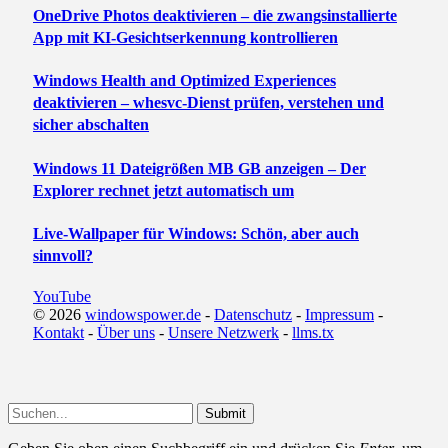
OneDrive Photos deaktivieren – die zwangsinstallierte
App mit KI-Gesichtserkennung kontrollieren
Windows Health and Optimized Experiences
deaktivieren – whesvc-Dienst prüfen, verstehen und
sicher abschalten
Windows 11 Dateigrößen MB GB anzeigen – Der
Explorer rechnet jetzt automatisch um
Live-Wallpaper für Windows: Schön, aber auch
sinnvoll?
YouTube
© 2026
windowspower.de
-
Datenschutz
-
Impressum
-
Kontakt
-
Über uns
-
Unsere Netzwerk
-
llms.tx
Submit