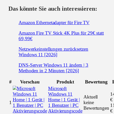
Das könnte Sie auch interessieren:
Amazon Ethernetadapter für Fire TV
Amazon Fire TV Stick 4K Plus für 29€ statt
69,99€
Netzwerkeinstellungen zurücksetzen
Windows 11 [2026]
DNS-Server Windows 11 ändern | 3
Methoden in 2 Minuten [2026]
#
Vorschau
Produkt
Bewertung
Microsoft
Windows 11
1
Aktuell
Home | 1 Gerät |
€
1
keine
1 Benutzer | PC
1
Bewertungen
Aktivierungscode
€