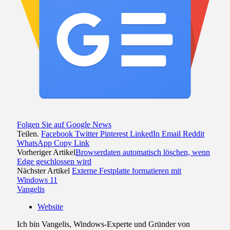
Folgen Sie auf Google News
Teilen.
Facebook
Twitter
Pinterest
LinkedIn
Email
Reddit
WhatsApp
Copy Link
Vorheriger Artikel
Browserdaten automatisch löschen, wenn
Edge geschlossen wird
Nächster Artikel
Externe Festplatte formatieren mit
Windows 11
Vangelis
Website
Ich bin Vangelis, Windows-Experte und Gründer von