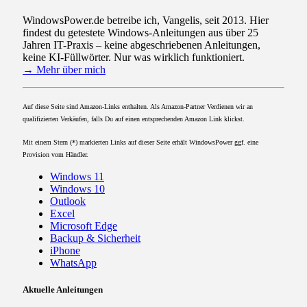
WindowsPower.de betreibe ich, Vangelis, seit 2013. Hier
findest du getestete Windows-Anleitungen aus über 25
Jahren IT-Praxis – keine abgeschriebenen Anleitungen,
keine KI-Füllwörter. Nur was wirklich funktioniert.
→ Mehr über mich
Auf diese Seite sind Amazon-Links enthalten. Als Amazon-Partner Verdienen wir an
qualifizierten Verkäufen, falls Du auf einen entsprechenden Amazon Link klickst.
Mit einem Stern (*) markierten Links auf dieser Seite erhält WindowsPower ggf. eine
Provision vom Händler.
Windows 11
Windows 10
Outlook
Excel
Microsoft Edge
Backup & Sicherheit
iPhone
WhatsApp
Aktuelle Anleitungen