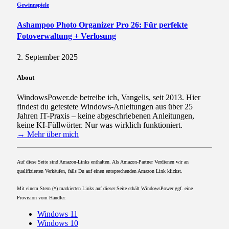
Gewinnspiele
Ashampoo Photo Organizer Pro 26: Für perfekte
Fotoverwaltung + Verlosung
2. September 2025
About
WindowsPower.de betreibe ich, Vangelis, seit 2013. Hier
findest du getestete Windows-Anleitungen aus über 25
Jahren IT-Praxis – keine abgeschriebenen Anleitungen,
keine KI-Füllwörter. Nur was wirklich funktioniert.
→ Mehr über mich
Auf diese Seite sind Amazon-Links enthalten. Als Amazon-Partner Verdienen wir an
qualifizierten Verkäufen, falls Du auf einen entsprechenden Amazon Link klickst.
Mit einem Stern (*) markierten Links auf dieser Seite erhält WindowsPower ggf. eine
Provision vom Händler.
Windows 11
Windows 10