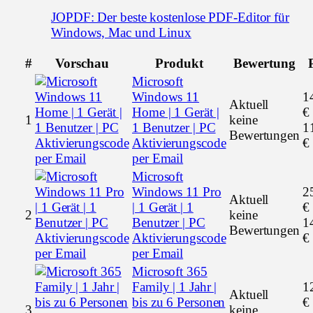
JOPDF: Der beste kostenlose PDF-Editor für
Windows, Mac und Linux
#
Vorschau
Produkt
Bewertung
Microsoft
Windows 11
1
Aktuell
Home | 1 Gerät |
€
1
keine
1 Benutzer | PC
1
Bewertungen
Aktivierungscode
€
per Email
Microsoft
Windows 11 Pro
2
Aktuell
| 1 Gerät | 1
€
2
keine
Benutzer | PC
1
Bewertungen
Aktivierungscode
€
per Email
Microsoft 365
Family | 1 Jahr |
1
Aktuell
bis zu 6 Personen
€
3
keine