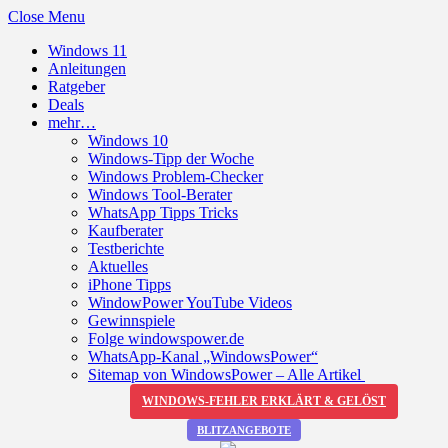
Close Menu
Windows 11
Anleitungen
Ratgeber
Deals
mehr…
Windows 10
Windows-Tipp der Woche
Windows Problem-Checker
Windows Tool-Berater
WhatsApp Tipps Tricks
Kaufberater
Testberichte
Aktuelles
iPhone Tipps
WindowPower YouTube Videos
Gewinnspiele
Folge windowspower.de
WhatsApp-Kanal „WindowsPower“
Sitemap von WindowsPower – Alle Artikel
WINDOWS-FEHLER ERKLÄRT & GELÖST
BLITZANGEBOTE