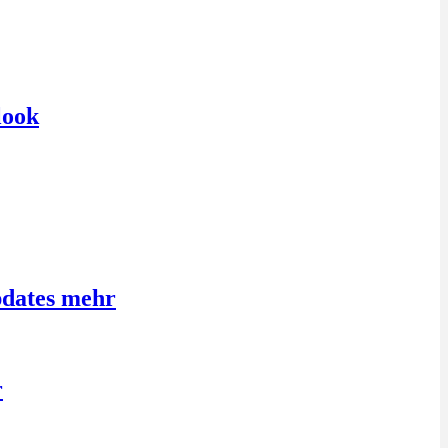
look
pdates mehr
r