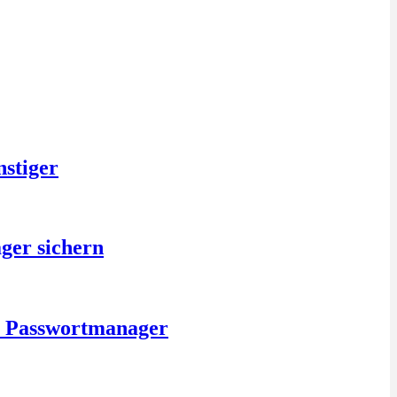
nstiger
ger sichern
is Passwortmanager