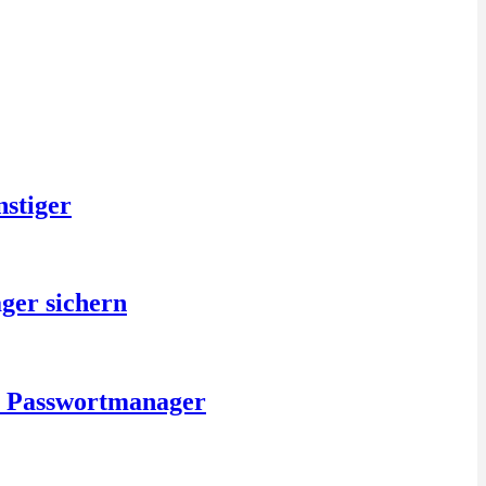
nstiger
ger sichern
is Passwortmanager