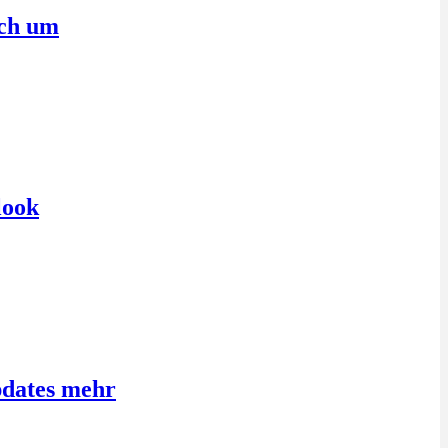
sch um
look
pdates mehr