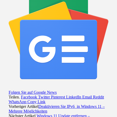
Folgen Sie auf Google News
Teilen.
Facebook
Twitter
Pinterest
LinkedIn
Email
Reddit
WhatsApp
Copy Link
Vorheriger Artikel
Deaktivieren Sie IPv6 in Windows 11 –
Mehrere Möglichkeiten
Nächster Artikel
Windows 11 Update entfernen –