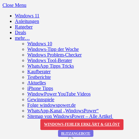
Close Menu
Windows 11
Anleitungen
Ratgeber
Deals
mehr…
Windows 10
Windows-Tipp der Woche
Windows Problem-Checker
Windows Tool-Berater
WhatsApp Tipps Tricks
Kaufberater
Testberichte
Aktuelles
iPhone Tipps
WindowPower YouTube Videos
Gewinnspiele
Folge windowspower.de
WhatsApp-Kanal „WindowsPower“
Sitemap von WindowsPower – Alle Artikel
WINDOWS-FEHLER ERKLÄRT & GELÖST
BLITZANGEBOTE