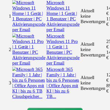
Microsoft
Windows 11
1
Aktuell
Home | 1 Gerät |
€
1
keine
1 Benutzer | PC
1
Bewertungen
Aktivierungscode
€
per Email
Microsoft
Windows 11 Pro
2
Aktuell
| 1 Gerät | 1
€
2
keine
Benutzer | PC
1
Bewertungen
Aktivierungscode
€
per Email
Microsoft 365
Family | 1 Jahr |
1
Aktuell
bis zu 6 Personen
€
3
keine
| Office Apps mit
8
Bewertungen
KI | bis zu 6
€
TB...