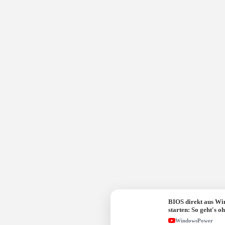
BIOS direkt aus W
starten: So geht's o
Taste!
WindowsPower