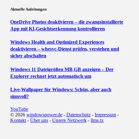
Aktuelle Anleitungen
OneDrive Photos deaktivieren – die zwangsinstallierte
App mit KI-Gesichtserkennung kontrollieren
Windows Health and Optimized Experiences
deaktivieren – whesvc-Dienst prüfen, verstehen und
sicher abschalten
Windows 11 Dateigrößen MB GB anzeigen – Der
Explorer rechnet jetzt automatisch um
Live-Wallpaper für Windows: Schön, aber auch
sinnvoll?
YouTube
© 2026
windowspower.de
-
Datenschutz
-
Impressum
-
Kontakt
-
Über uns
-
Unsere Netzwerk
-
llms.tx