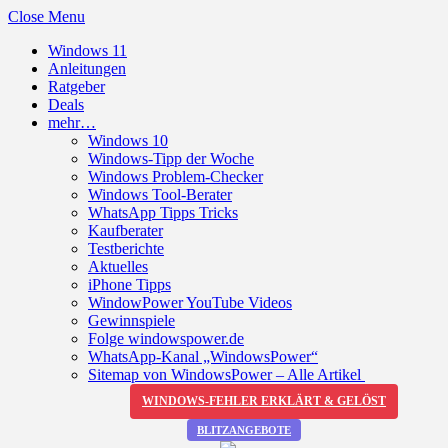
Close Menu
Windows 11
Anleitungen
Ratgeber
Deals
mehr…
Windows 10
Windows-Tipp der Woche
Windows Problem-Checker
Windows Tool-Berater
WhatsApp Tipps Tricks
Kaufberater
Testberichte
Aktuelles
iPhone Tipps
WindowPower YouTube Videos
Gewinnspiele
Folge windowspower.de
WhatsApp-Kanal „WindowsPower“
Sitemap von WindowsPower – Alle Artikel
WINDOWS-FEHLER ERKLÄRT & GELÖST
BLITZANGEBOTE