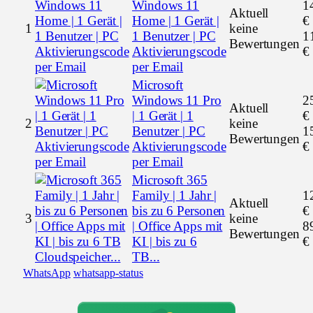
Windows 11
1
Aktuell
Home | 1 Gerät |
€
1
keine
1 Benutzer | PC
1
Bewertungen
Aktivierungscode
€
per Email
Microsoft
Windows 11 Pro
2
Aktuell
| 1 Gerät | 1
€
2
keine
Benutzer | PC
1
Bewertungen
Aktivierungscode
€
per Email
Microsoft 365
Family | 1 Jahr |
1
Aktuell
bis zu 6 Personen
€
3
keine
| Office Apps mit
8
Bewertungen
KI | bis zu 6
€
TB...
WhatsApp
whatsapp-status