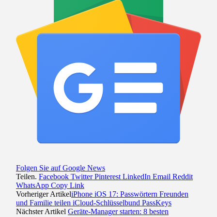
Folgen Sie auf Google News
Teilen.
Facebook
Twitter
Pinterest
LinkedIn
Email
Reddit
WhatsApp
Copy Link
Vorheriger Artikel
iPhone iOS 17: Passwörtern Freunden
und Familie teilen iCloud-Schlüsselbund PassKeys
Nächster Artikel
Geräte-Manager starten: 8 besten