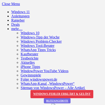
Close Menu
Windows 11
Anleitungen
Ratgeber
Deals
mehr…
Windows 10
Windows-Tipp der Woche
Windows Problem-Checker
Windows Tool-Berater
WhatsApp Tipps Tricks
Kaufberater
Testberichte
Aktuelles
iPhone Tipps
WindowPower YouTube Videos
Gewinnspiele
Folge windowspower.de
WhatsApp-Kanal „WindowsPower“
Sitemap von WindowsPower – Alle Artikel
WINDOWS-FEHLER ERKLÄRT & GELÖST
BLITZANGEBOTE