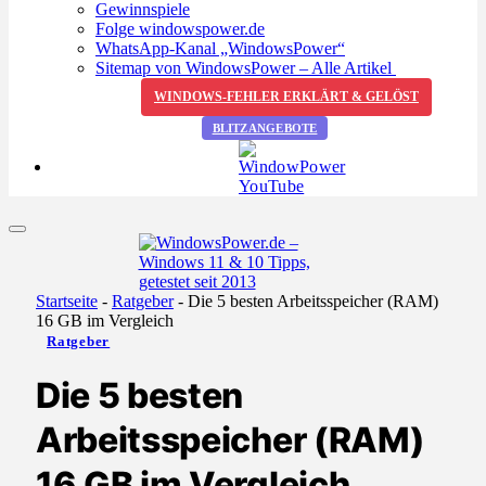
Gewinnspiele
Folge windowspower.de
WhatsApp-Kanal „WindowsPower“
Sitemap von WindowsPower – Alle Artikel
WINDOWS-FEHLER ERKLÄRT & GELÖST
BLITZANGEBOTE
Startseite
-
Ratgeber
-
Die 5 besten Arbeitsspeicher (RAM)
16 GB im Vergleich
Ratgeber
Die 5 besten
Arbeitsspeicher (RAM)
16 GB im Vergleich